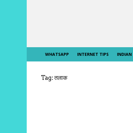
INTERNET
SIKHO
WHATSAPP
INTERNET TIPS
INDIAN
Tag: तलाक