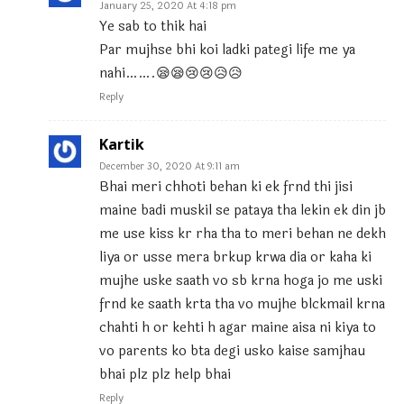
January 25, 2020 At 4:18 pm
Ye sab to thik hai
Par mujhse bhi koi ladki pategi life me ya
nahi…….😪😪😢😢😥😥
Reply
Kartik
December 30, 2020 At 9:11 am
Bhai meri chhoti behan ki ek frnd thi jisi
maine badi muskil se pataya tha lekin ek din jb
me use kiss kr rha tha to meri behan ne dekh
liya or usse mera brkup krwa dia or kaha ki
mujhe uske saath vo sb krna hoga jo me uski
frnd ke saath krta tha vo mujhe blckmail krna
chahti h or kehti h agar maine aisa ni kiya to
vo parents ko bta degi usko kaise samjhau
bhai plz plz help bhai
Reply