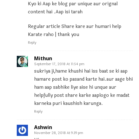
Kyo ki Aap ke blog par unique aur orignal
content hai .Aap isi tarah
Regular article Share kare aur humari help
Karate raho | thank you
Reply
Mithun
September 17, 2018 At 11:54 pm
sukriya ji,hame khushi hai iss baat se ki aap
hamare post ko pasand karte hai.aur aage bhi
ham aap sabhike liye aise hi unque aur
helpfully post share karke aaplogo ke madat
karneka puri kaushish karunga.
Reply
Ashwin
November 28, 2018 At 9:39 pm