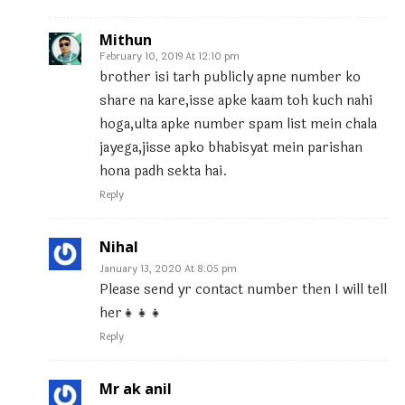
Mithun
February 10, 2019 At 12:10 pm
brother isi tarh publicly apne number ko
share na kare,isse apke kaam toh kuch nahi
hoga,ulta apke number spam list mein chala
jayega,jisse apko bhabisyat mein parishan
hona padh sekta hai.
Reply
Nihal
January 13, 2020 At 8:05 pm
Please send yr contact number then I will tell
her👧👧👧
Reply
Mr ak anil