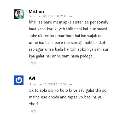
Mithun
December 30, 2020 At 12:12 pm
bhai iss bare mein apke sister se personaly
baat karo kyu ki yeh thik nahi hai.aur sayed
apke sister ka umar kam hai iss wajah se
unhe iss bare bare me samajh nahi hai.toh
aap agar unse bada hai toh apko kya sahi aur
kya galat hai unhe samjhana padega .
Reply
Avi
November 10, 2021 At 10:57 pm
Ok to apki sis ko bolo ki ye sab galat tha so
maine use choda and aapse vo badi ha ya
choti.
Reply