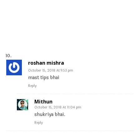
roshan mishra
October 15, 2018 At 9:53 pm
mast tips bhai
Reply
Mithun
October 15, 2018 At 11:04 pm
shukriya bhai.
Reply