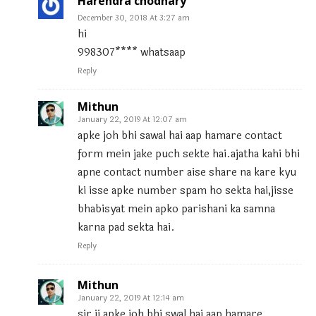
Harendra chodhary
December 30, 2018 At 3:27 am
hi
998307**** whatsaap
Reply
Mithun
January 22, 2019 At 12:07 am
apke joh bhi sawal hai aap hamare contact
form mein jake puch sekte hai.ajatha kahi bhi
apne contact number aise share na kare kyu
ki isse apke number spam ho sekta hai,jisse
bhabisyat mein apko parishani ka samna
karna pad sekta hai.
Reply
Mithun
January 22, 2019 At 12:14 am
sir ji apke joh bhi swal hai aap hamare