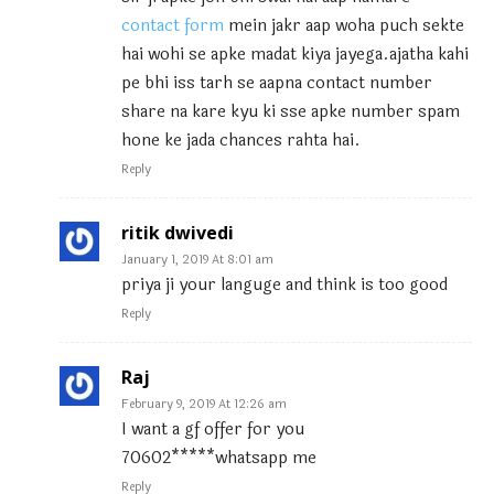
contact form
mein jakr aap woha puch sekte
hai wohi se apke madat kiya jayega.ajatha kahi
pe bhi iss tarh se aapna contact number
share na kare kyu ki sse apke number spam
hone ke jada chances rahta hai.
Reply
ritik dwivedi
January 1, 2019 At 8:01 am
priya ji your languge and think is too good
Reply
Raj
February 9, 2019 At 12:26 am
I want a gf offer for you
70602*****whatsapp me
Reply