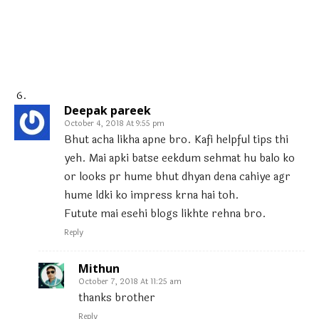
Deepak pareek
October 4, 2018 At 9:55 pm
Bhut acha likha apne bro. Kafi helpful tips thi
yeh. Mai apki batse eekdum sehmat hu balo ko
or looks pr hume bhut dhyan dena cahiye agr
hume ldki ko impress krna hai toh.
Futute mai esehi blogs likhte rehna bro.
Reply
Mithun
October 7, 2018 At 11:25 am
thanks brother
Reply