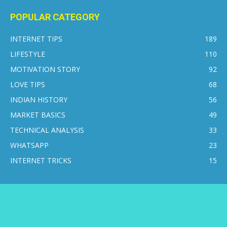
POPULAR CATEGORY
INTERNET TIPS
189
LIFESTYLE
110
MOTIVATION STORY
92
LOVE TIPS
68
INDIAN HISTORY
56
MARKET BASICS
49
TECHNICAL ANALYSIS
33
WHATSAPP
23
INTERNET TRICKS
15
CONTACT US
DISCLAIMER
PRIVACY POLICY
ABOUT US
© 2016-2026 © Internetsikho - All Rights Reserved.