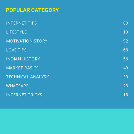
POPULAR CATEGORY
INTERNET TIPS
189
LIFESTYLE
110
MOTIVATION STORY
92
LOVE TIPS
68
INDIAN HISTORY
56
MARKET BASICS
49
TECHNICAL ANALYSIS
33
WHATSAPP
23
INTERNET TRICKS
15
CONTACT US
DISCLAIMER
PRIVACY POLICY
ABOUT US
© 2016-2026 © Internetsikho - All Rights Reserved.