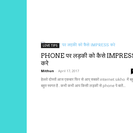
LOVE TIPS
PHONE पर लड़की को कैसे IMPRES
करे
Mithun
-
April 17, 2017
हेल्लो दोस्तों आज एकबार फिर से आप् सबको internet sikho में बह
बहुत स्वगत है . कभी कभी आप किसी लड़की से phone पे बातें...