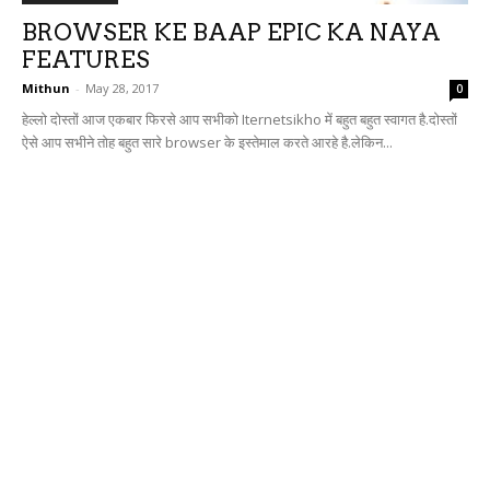
BROWSER KE BAAP EPIC KA NAYA
FEATURES
Mithun
-
May 28, 2017
0
हेल्लो दोस्तों आज एकबार फिरसे आप सभीको Iternetsikho में बहुत बहुत स्वागत है.दोस्तों
ऐसे आप सभीने तोह बहुत सारे browser के इस्तेमाल करते आरहे है.लेकिन...