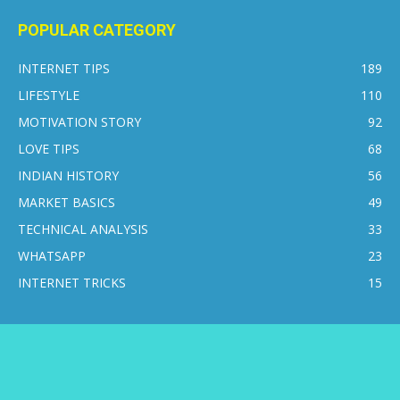
POPULAR CATEGORY
INTERNET TIPS
189
LIFESTYLE
110
MOTIVATION STORY
92
LOVE TIPS
68
INDIAN HISTORY
56
MARKET BASICS
49
TECHNICAL ANALYSIS
33
WHATSAPP
23
INTERNET TRICKS
15
CONTACT US
DISCLAIMER
PRIVACY POLICY
ABOUT US
© 2016-2026 © Internetsikho - All Rights Reserved.