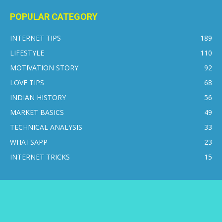
POPULAR CATEGORY
INTERNET TIPS
189
LIFESTYLE
110
MOTIVATION STORY
92
LOVE TIPS
68
INDIAN HISTORY
56
MARKET BASICS
49
TECHNICAL ANALYSIS
33
WHATSAPP
23
INTERNET TRICKS
15
CONTACT US
DISCLAIMER
PRIVACY POLICY
ABOUT US
© 2016-2026 © Internetsikho - All Rights Reserved.