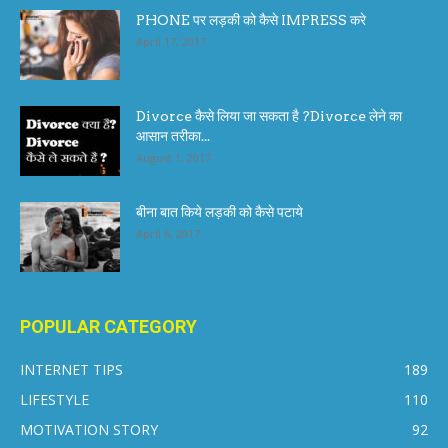
PHONE पर लड़की को कैसे IMPRESS करे
April 17, 2017
Divorce कैसे लिया जा सकता है ?Divorce लेने का
आसान तरीका...
August 1, 2017
बीना बात किये लड़की को कैसे पटाये
April 6, 2017
POPULAR CATEGORY
INTERNET TIPS
189
LIFESTYLE
110
MOTIVATION STORY
92