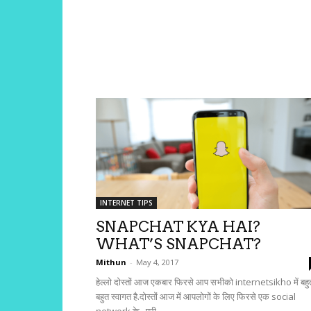
INTERNET TIPS
SNAPCHAT KYA HAI?
WHAT’S SNAPCHAT?
Mithun
-
May 4, 2017
हेल्लो दोस्तों आज एकबार फिरसे आप सभीको internetsikho में बहु
बहुत स्वागत है.दोस्तों आज में आपलोगों के लिए फिरसे एक social