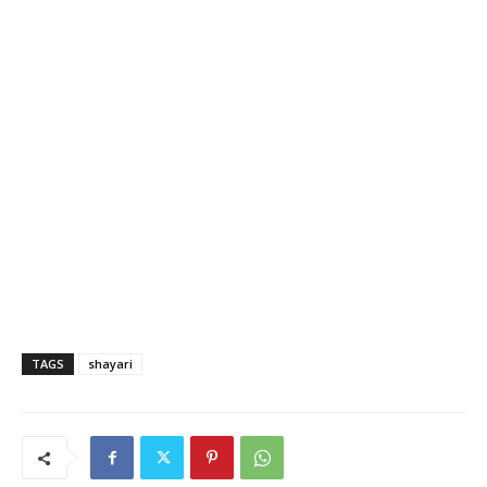
TAGS
shayari