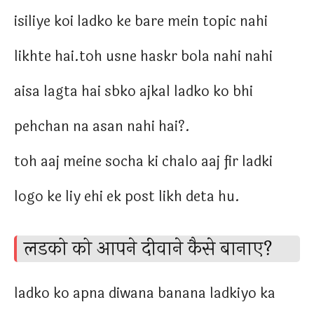
isiliye koi ladko ke bare mein topic nahi
likhte hai.toh usne haskr bola nahi nahi
aisa lagta hai sbko ajkal ladko ko bhi
pehchan na asan nahi hai?.
toh aaj meine socha ki chalo aaj fir ladki
logo ke liy ehi ek post likh deta hu.
लडको को आपने दीवाने कैसे बानाए?
ladko ko apna diwana banana ladkiyo ka