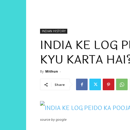
INDIAN HISTORY
INDIA KE LOG 
KYU KARTA HAI
By
Mithun
-
Share
source by google