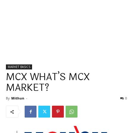
MARKET BASICS
MCX WHAT’S MCX
MARKET?
By
Mithun
-
0