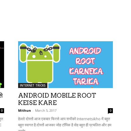
INTERNET TRICKS
े
ANDROID MOBILE ROOT
KEISE KARE
Mithun
-
March 5, 2017
0
0
ुत
हेल्लो दोस्तों आज एकबार फिरसे आप सभीको Internetsikho में बहुत
LE
बहुत स्वागत है.दोस्तों आजका जोह टॉपिक है वोह बहुत ही प्रचलित और हम