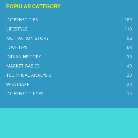
POPULAR CATEGORY
INTERNET TIPS
189
LIFESTYLE
110
MOTIVATION STORY
92
LOVE TIPS
68
INDIAN HISTORY
56
MARKET BASICS
49
TECHNICAL ANALYSIS
33
WHATSAPP
23
INTERNET TRICKS
15
CONTACT US
DISCLAIMER
PRIVACY POLICY
ABOUT US
© 2016-2026 © Internetsikho - All Rights Reserved.