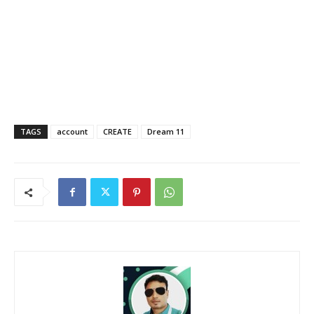
TAGS
account
CREATE
Dream 11