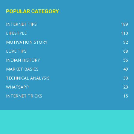
POPULAR CATEGORY
INTERNET TIPS
189
LIFESTYLE
110
MOTIVATION STORY
92
LOVE TIPS
68
INDIAN HISTORY
56
MARKET BASICS
49
TECHNICAL ANALYSIS
33
WHATSAPP
23
INTERNET TRICKS
15
CONTACT US
DISCLAIMER
PRIVACY POLICY
ABOUT US
© 2016-2026 © Internetsikho - All Rights Reserved.