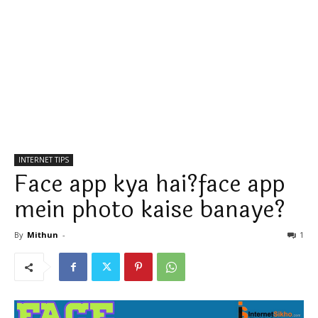
INTERNET TIPS
Face app kya hai?face app
mein photo kaise banaye?
By
Mithun
-
1