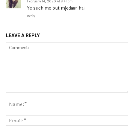
February 14, 2020 At 9:41 pm
Ye such me but mjedaar hai
Reply
LEAVE A REPLY