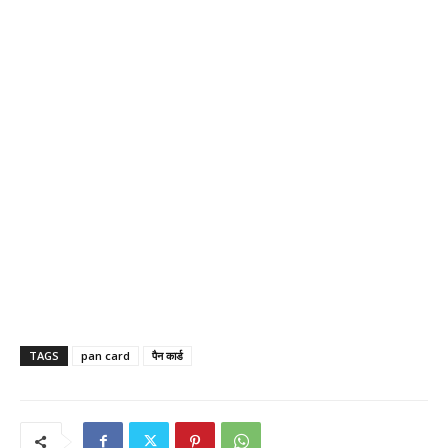
TAGS
pan card
पैन कार्ड