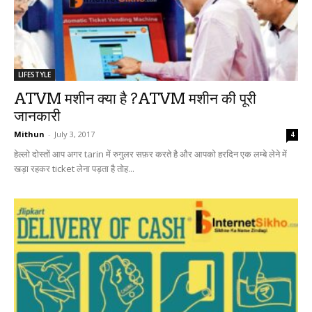
LIFESTYLE
ATVM मशीन क्या है ?ATVM मशीन की पूरी
जानकारी
Mithun
-
July 3, 2017
4
हेल्लो दोस्तों आप अगर tarin में रुगुलर सफ़र करते है और आपको हरदिन एक लम्बे लेने में
खड़ा रहकर ticket लेना पड़ता है तोह...