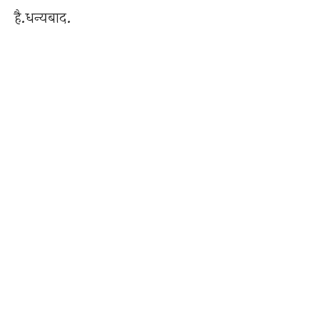
है.धन्यबाद.