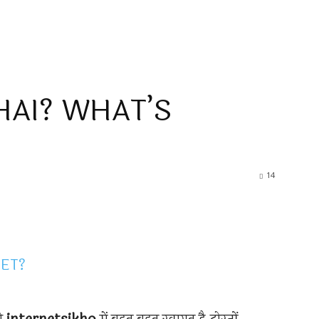
HAI? WHAT’S
14