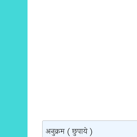
अनुक्रम ( छुपाये )