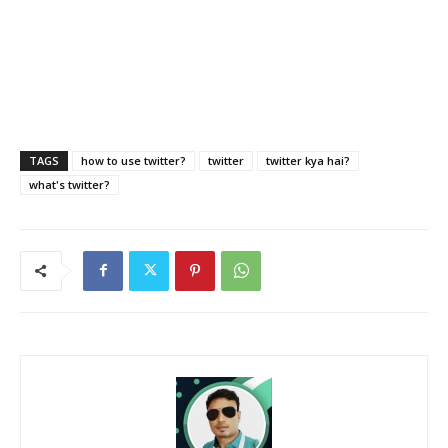
TAGS
how to use twitter?
twitter
twitter kya hai?
what's twitter?