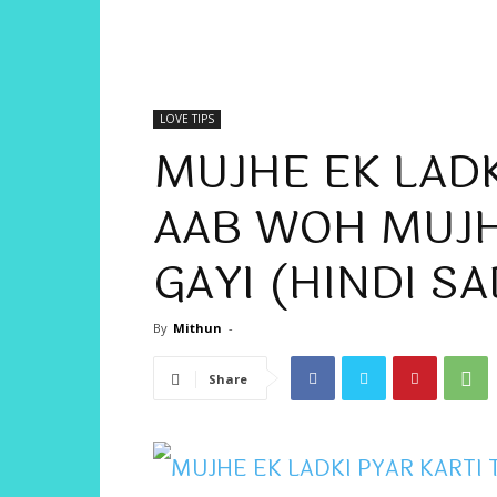
LOVE TIPS
MUJHE EK LADK
AAB WOH MUJH
GAYI (HINDI S
By
Mithun
-
Share