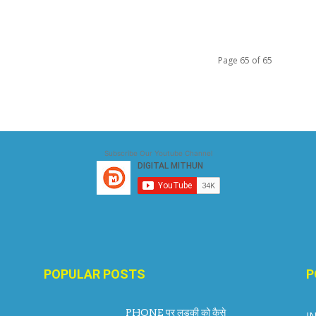
Page 65 of 65
Subscribe Our Youtube Channel
POPULAR POSTS
P
PHONE पर लड़की को कैसे
I