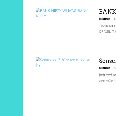
BANK
Mithun
-
S
BANK NIFT
OF NSE. I
...
Sensex 
Mithun
-
S
हेल्लो दोस्तो
आगर स्टॉक मार्क