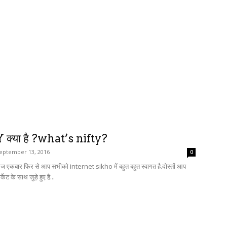
क्या है ?what’s nifty?
eptember 13, 2016
0
ं आज एकबार फिर से आप सभीको internet sikho में बहुत बहुत स्वागत है.दोस्तों आप
केट के साथ जुड़े हुए है...