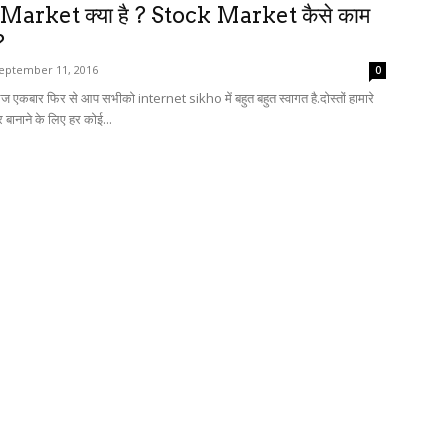
Market क्या है ? Stock Market कैसे काम
?
eptember 11, 2016
0
ं आज एकबार फिर से आप सभीको internet sikho में बहुत बहुत स्वागत है.दोस्तों हामारे
 बानाने के लिए हर कोई...