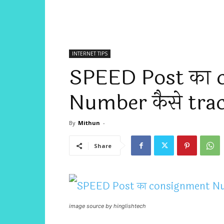
INTERNET TIPS
SPEED Post का 
Number कैसे track
By
Mithun
-
Share
image source by hinglishtech