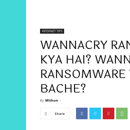
INTERNET TIPS
WANNACRY RA
KYA HAI? WAN
RANSOMWARE V
BACHE?
By
Mithun
-
Share