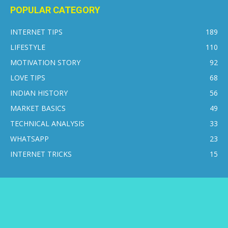
POPULAR CATEGORY
INTERNET TIPS
189
LIFESTYLE
110
MOTIVATION STORY
92
LOVE TIPS
68
INDIAN HISTORY
56
MARKET BASICS
49
TECHNICAL ANALYSIS
33
WHATSAPP
23
INTERNET TRICKS
15
CONTACT US
DISCLAIMER
PRIVACY POLICY
ABOUT US
© 2016-2026 © Internetsikho - All Rights Reserved.