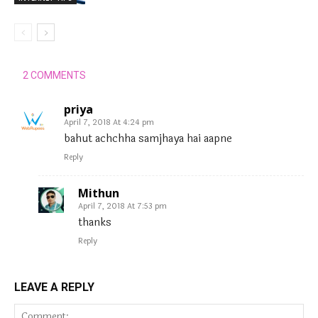
2 COMMENTS
priya
April 7, 2018 At 4:24 pm
bahut achchha samjhaya hai aapne
Reply
Mithun
April 7, 2018 At 7:53 pm
thanks
Reply
LEAVE A REPLY