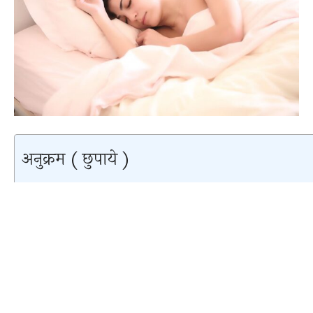
अनुक्रम ( छुपाये )