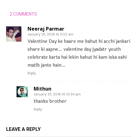
2 COMMENTS
Neeraj Parmar
January 29, 2018 At 11:52 am
Valentine Day ke baare me bahut hi acchi jankari
share ki aapne… valentine day jyadatr youth
celebrate karta hai lekin bahut hi kam iska sahi
matlb jante hain…
Reply
Mithun
January 29, 2018 At 10:34 pm
thanks brother
Reply
LEAVE A REPLY