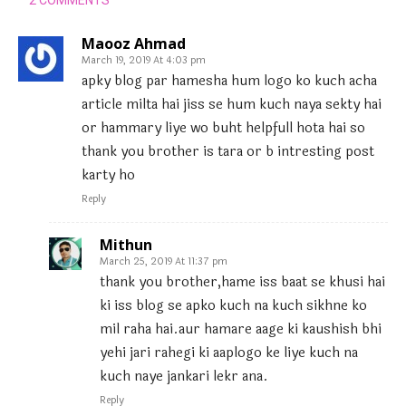
Maooz Ahmad
March 19, 2019 At 4:03 pm
apky blog par hamesha hum logo ko kuch acha
article milta hai jiss se hum kuch naya sekty hai
or hammary liye wo buht helpfull hota hai so
thank you brother is tara or b intresting post
karty ho
Reply
Mithun
March 25, 2019 At 11:37 pm
thank you brother,hame iss baat se khusi hai
ki iss blog se apko kuch na kuch sikhne ko
mil raha hai.aur hamare aage ki kaushish bhi
yehi jari rahegi ki aaplogo ke liye kuch na
kuch naye jankari lekr ana.
Reply